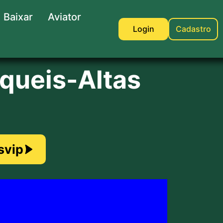
Baixar
Aviator
Login
Cadastro
queis-Altas
svip