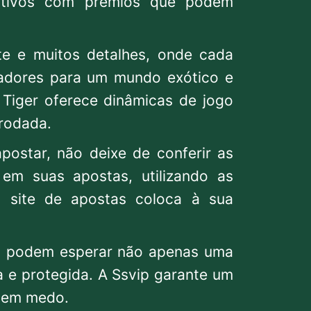
cativos com prêmios que podem
e e muitos detalhes, onde cada
gadores para um mundo exótico e
 Tiger oferece dinâmicas de jogo
rodada.
ostar, não deixe de conferir as
em suas apostas, utilizando as
o site de apostas coloca à sua
eis podem esperar não apenas uma
 e protegida. A Ssvip garante um
 sem medo.