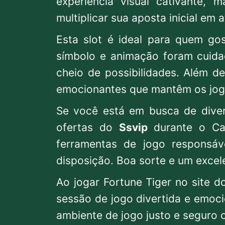
experiência visual cativante
multiplicar sua aposta inicial em 
Esta slot é ideal para quem go
símbolo e animação foram cuida
cheio de possibilidades. Além d
emocionantes que mantêm os joga
Se você está em busca de diver
ofertas do
Ssvip
durante o Car
ferramentas de jogo responsáv
disposição. Boa sorte e um excel
Ao jogar Fortune Tiger no site 
sessão de jogo divertida e emoc
ambiente de jogo justo e seguro