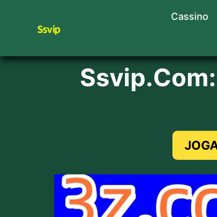
Cassino
Ssvip.Com:
JOGA